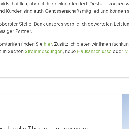
irtschaftlich, aber nicht gewinnorientiert. Deshalb können w
und Kunden sind auch Genossenschaftsmitglied und können 
 oberster Stelle. Dank unseres vorbildlich gewarteten Leist
ssiger Partner.
romtarifen finden Sie
hier
. Zusätzlich bieten wir Ihnen fachku
e in Sachen
Strommessungen
, neue
Hausanschlüsse
oder
M
ber aktuelle Themen aus unserem