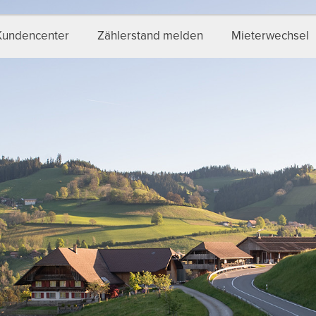
Kundencenter
Zählerstand melden
Mieterwechsel
IENSTLEISTUNGEN
BERATUNG
zug & Mieterwechsel
Photovoltaikanlagen
gentümerwechsel
Baugesuche
hlerstand melden
Tipps
rommessungen
romanschluss
tzanschluss