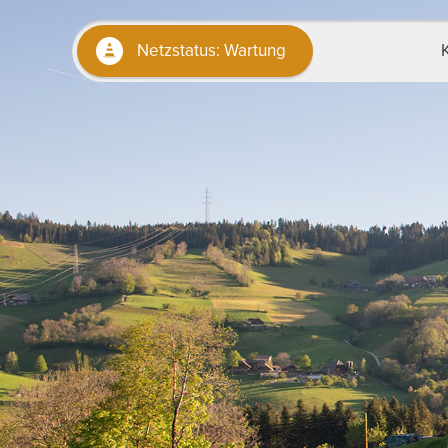
Netzstatus:
Wartung
STROM
D
Tarife
Um
Rückvergütung
Ei
Stromkennzeichnung
Zä
Gütesiegel «naturemade»
St
Smart Meter
St
Ne